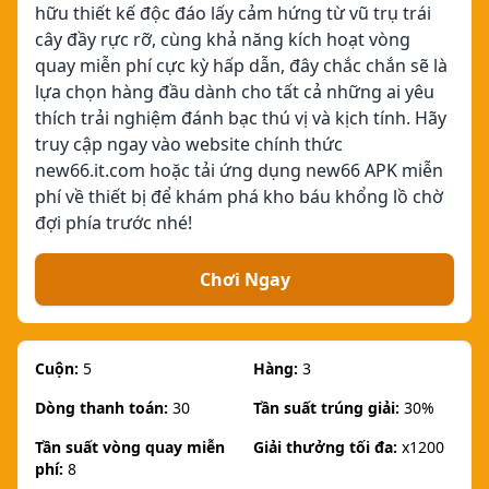
hữu thiết kế độc đáo lấy cảm hứng từ vũ trụ trái
cây đầy rực rỡ, cùng khả năng kích hoạt vòng
quay miễn phí cực kỳ hấp dẫn, đây chắc chắn sẽ là
lựa chọn hàng đầu dành cho tất cả những ai yêu
thích trải nghiệm đánh bạc thú vị và kịch tính. Hãy
truy cập ngay vào website chính thức
new66.it.com hoặc tải ứng dụng new66 APK miễn
phí về thiết bị để khám phá kho báu khổng lồ chờ
đợi phía trước nhé!
Chơi Ngay
Cuộn:
5
Hàng:
3
Dòng thanh toán:
30
Tần suất trúng giải:
30%
Tần suất vòng quay miễn
Giải thưởng tối đa:
x1200
phí:
8