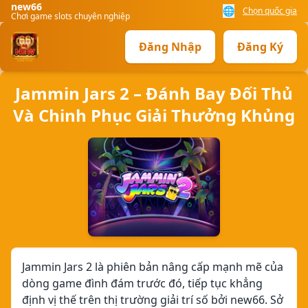
new66
🌐
Chọn quốc gia
Chơi game slots chuyên nghiệp
Đăng Nhập
Đăng Ký
Jammin Jars 2 – Đánh Bay Đối Thủ
Và Chinh Phục Giải Thưởng Khủng
Jammin Jars 2 là phiên bản nâng cấp mạnh mẽ của
dòng game đình đám trước đó, tiếp tục khẳng
định vị thế trên thị trường giải trí số bởi new66. Sở